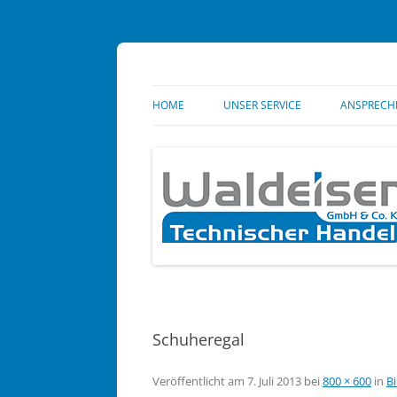
Springe
zum
HOME
UNSER SERVICE
ANSPRECH
Inhalt
Springe
zum
Inhalt
Schuheregal
Veröffentlicht am
7. Juli 2013
bei
800 × 600
in
Bi